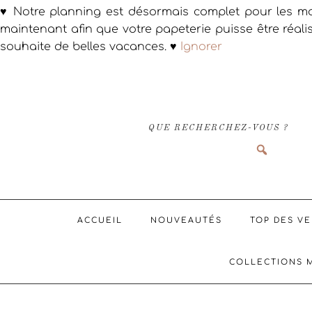
♥ Notre planning est désormais complet pour les ma
maintenant afin que votre papeterie puisse être réali
souhaite de belles vacances. ♥
Ignorer
Passer
Passer
Passer
à
au
au
la
contenu
pied
navigation
principal
de
QUE RECHERCHEZ-VOUS ?
principale
page
ACCUEIL
NOUVEAUTÉS
TOP DES V
COLLECTIONS 