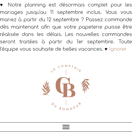
♥ Notre planning est désormais complet pour les
mariages jusqu’au 11 septembre inclus. Vous vous
mariez à partir du 12 septembre ? Passez commande
dès maintenant afin que votre papeterie puisse être
réalisée dans les délais. Les nouvelles commandes
seront traitées à partir du 1er septembre. Toute
l’équipe vous souhaite de belles vacances. ♥
Ignorer
Passer
Passer
Passer
à
au
au
la
contenu
pied
navigation
principal
de
principale
page