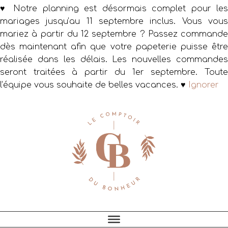
♥ Notre planning est désormais complet pour les
mariages jusqu’au 11 septembre inclus. Vous vous
mariez à partir du 12 septembre ? Passez commande
dès maintenant afin que votre papeterie puisse être
réalisée dans les délais. Les nouvelles commandes
seront traitées à partir du 1er septembre. Toute
l’équipe vous souhaite de belles vacances. ♥
Ignorer
Passer
Passer
Passer
à
au
au
la
contenu
pied
navigation
principal
de
principale
page