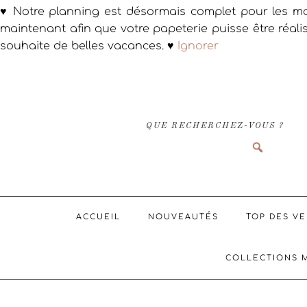
♥ Notre planning est désormais complet pour les ma
maintenant afin que votre papeterie puisse être réali
souhaite de belles vacances. ♥
Ignorer
Passer
Passer
Passer
à
au
au
la
contenu
pied
navigation
principal
de
QUE RECHERCHEZ-VOUS ?
principale
page
ACCUEIL
NOUVEAUTÉS
TOP DES V
COLLECTIONS 