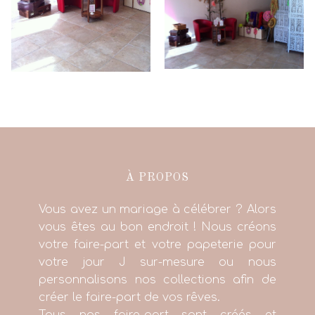
À PROPOS
Vous avez un mariage à célébrer ? Alors
vous êtes au bon endroit ! Nous créons
votre faire-part et votre papeterie pour
votre jour J sur-mesure ou nous
personnalisons nos collections afin de
créer le faire-part de vos rêves.