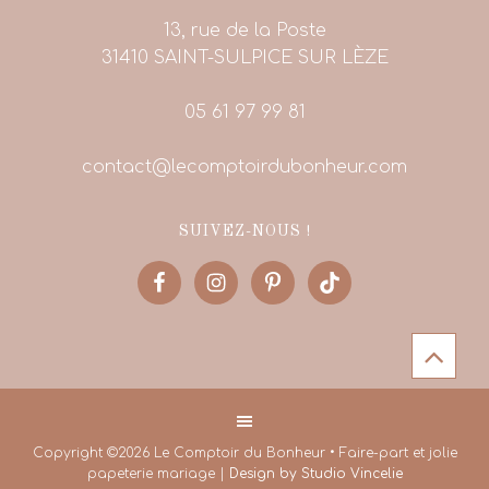
13, rue de la Poste
31410 SAINT-SULPICE SUR LÈZE
05 61 97 99 81
contact@lecomptoirdubonheur.com
SUIVEZ-NOUS !
Copyright ©2026 Le Comptoir du Bonheur • Faire-part et jolie
papeterie mariage |
Design by Studio Vincelie