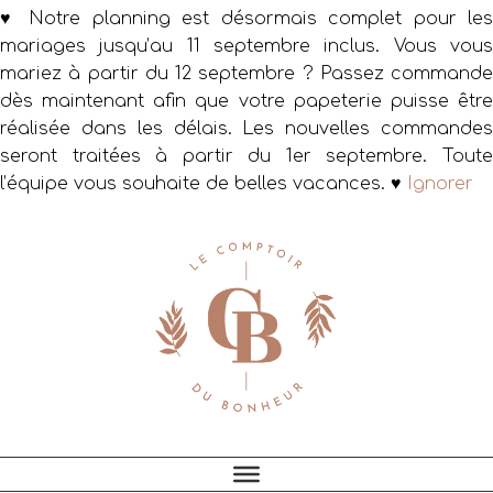
♥ Notre planning est désormais complet pour les
mariages jusqu’au 11 septembre inclus. Vous vous
mariez à partir du 12 septembre ? Passez commande
dès maintenant afin que votre papeterie puisse être
réalisée dans les délais. Les nouvelles commandes
seront traitées à partir du 1er septembre. Toute
l’équipe vous souhaite de belles vacances. ♥
Ignorer
Passer
Passer
Passer
à
au
au
la
contenu
pied
navigation
principal
de
principale
page