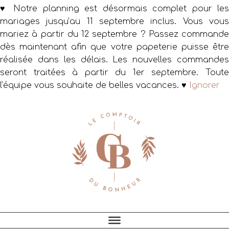
♥ Notre planning est désormais complet pour les
mariages jusqu’au 11 septembre inclus. Vous vous
mariez à partir du 12 septembre ? Passez commande
dès maintenant afin que votre papeterie puisse être
réalisée dans les délais. Les nouvelles commandes
seront traitées à partir du 1er septembre. Toute
l’équipe vous souhaite de belles vacances. ♥
Ignorer
Passer
Passer
Passer
à
au
au
la
contenu
pied
navigation
principal
de
principale
page