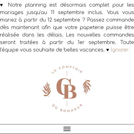
♥ Notre planning est désormais complet pour les
mariages jusqu’au 11 septembre inclus. Vous vous
mariez à partir du 12 septembre ? Passez commande
dès maintenant afin que votre papeterie puisse être
réalisée dans les délais. Les nouvelles commandes
seront traitées à partir du 1er septembre. Toute
l’équipe vous souhaite de belles vacances. ♥
Ignorer
Passer
Passer
Passer
à
au
au
la
contenu
pied
navigation
principal
de
principale
page