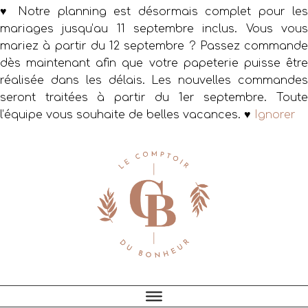
♥ Notre planning est désormais complet pour les
mariages jusqu’au 11 septembre inclus. Vous vous
mariez à partir du 12 septembre ? Passez commande
dès maintenant afin que votre papeterie puisse être
réalisée dans les délais. Les nouvelles commandes
seront traitées à partir du 1er septembre. Toute
l’équipe vous souhaite de belles vacances. ♥
Ignorer
Passer
Passer
Passer
à
au
au
la
contenu
pied
navigation
principal
de
principale
page