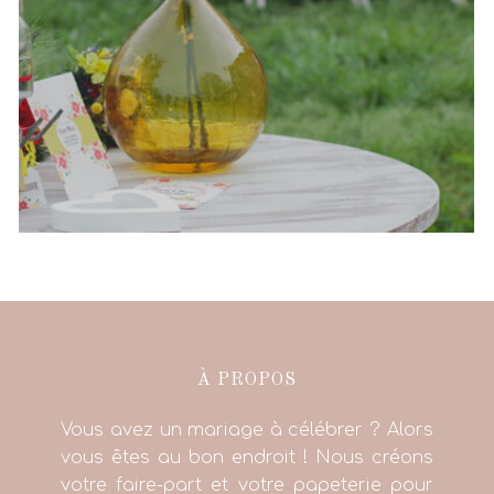
+
À PROPOS
Shooting d’inspiration { Champêtre
rustique }
Vous avez un mariage à célébrer ? Alors
vous êtes au bon endroit ! Nous créons
votre faire-part et votre papeterie pour