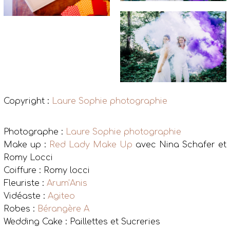
Copyright :
Laure Sophie photographie
Photographe :
Laure Sophie photographie
Make up :
Red Lady Make Up
avec Nina Schafer et
Romy Locci
Coiffure : Romy locci
Fleuriste :
Arum’Anis
Vidéaste :
Agiteo
Robes :
Bérangère A
Wedding Cake : Paillettes et Sucreries