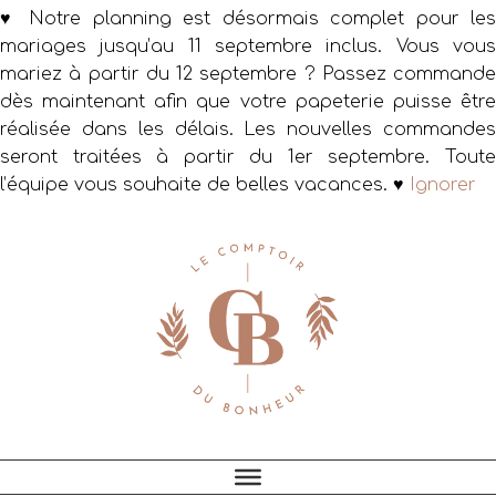
♥ Notre planning est désormais complet pour les
mariages jusqu’au 11 septembre inclus. Vous vous
mariez à partir du 12 septembre ? Passez commande
dès maintenant afin que votre papeterie puisse être
réalisée dans les délais. Les nouvelles commandes
seront traitées à partir du 1er septembre. Toute
l’équipe vous souhaite de belles vacances. ♥
Ignorer
Passer
Passer
Passer
à
au
au
la
contenu
pied
navigation
principal
de
principale
page