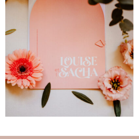
sparkling }
+