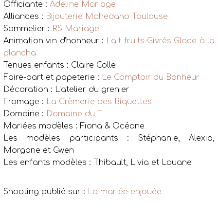
Officiante :
Adeline Mariage
Alliances :
Bijouterie Mohedano Toulouse
Sommelier :
RS Mariage
Animation vin d’honneur :
Lait fruits Givrés Glace à la
plancha
Tenues enfants : Claire Colle
Faire-part et papeterie :
Le Comptoir du Bonheur
Décoration : L’atelier du grenier
Fromage :
La Crèmerie des Biquettes
Domaine :
Domaine du T
Mariées modèles : Fiona & Océane
Les modèles participants : Stéphanie, Alexia,
Morgane et Gwen
Les enfants modèles : Thibault, Livia et Louane
Shooting publié sur :
La mariée enjouée