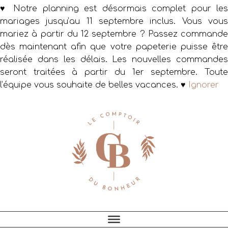
♥ Notre planning est désormais complet pour les
mariages jusqu’au 11 septembre inclus. Vous vous
mariez à partir du 12 septembre ? Passez commande
dès maintenant afin que votre papeterie puisse être
réalisée dans les délais. Les nouvelles commandes
seront traitées à partir du 1er septembre. Toute
l’équipe vous souhaite de belles vacances. ♥
Ignorer
Passer
Passer
Passer
à
au
au
la
contenu
pied
navigation
principal
de
principale
page