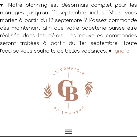
♥ Notre planning est désormais complet pour les
mariages jusqu’au 11 septembre inclus. Vous vous
mariez à partir du 12 septembre ? Passez commande
dès maintenant afin que votre papeterie puisse être
réalisée dans les délais. Les nouvelles commandes
seront traitées à partir du 1er septembre. Toute
l’équipe vous souhaite de belles vacances. ♥
Ignorer
Passer
Passer
Passer
à
au
au
la
contenu
pied
navigation
principal
de
principale
page