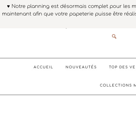
Passer
Passer
Passer
♥ Notre planning est désormais complet pour les m
à
au
au
maintenant afin que votre papeterie puisse être réali
la
contenu
pied
navigation
principal
de
QUE RECHERCHEZ-VOUS ?
principale
page
ACCUEIL
NOUVEAUTÉS
TOP DES V
COLLECTIONS 