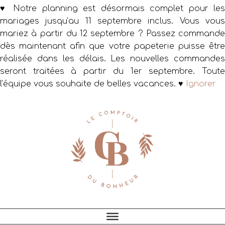
♥ Notre planning est désormais complet pour les
mariages jusqu’au 11 septembre inclus. Vous vous
mariez à partir du 12 septembre ? Passez commande
dès maintenant afin que votre papeterie puisse être
réalisée dans les délais. Les nouvelles commandes
seront traitées à partir du 1er septembre. Toute
l’équipe vous souhaite de belles vacances. ♥
Ignorer
Passer
Passer
Passer
à
au
au
la
contenu
pied
navigation
principal
de
principale
page