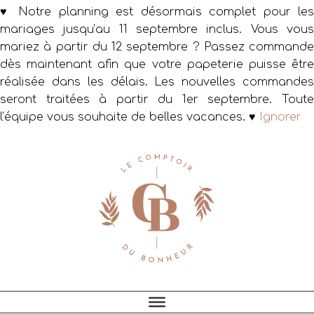
♥ Notre planning est désormais complet pour les
mariages jusqu’au 11 septembre inclus. Vous vous
mariez à partir du 12 septembre ? Passez commande
dès maintenant afin que votre papeterie puisse être
réalisée dans les délais. Les nouvelles commandes
seront traitées à partir du 1er septembre. Toute
l’équipe vous souhaite de belles vacances. ♥
Ignorer
Passer
Passer
Passer
à
au
au
la
contenu
pied
navigation
principal
de
principale
page