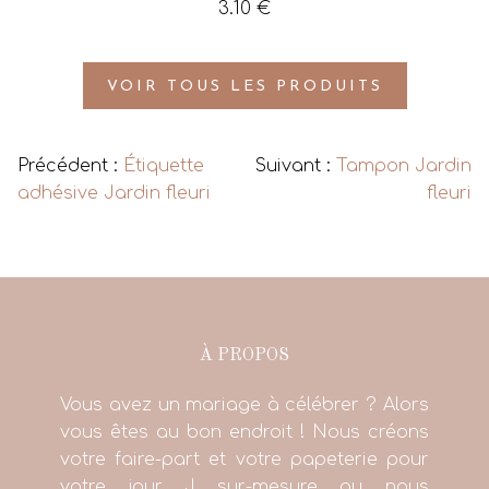
3.10
€
VOIR TOUS LES PRODUITS
Précédent :
Étiquette
Suivant :
Tampon Jardin
adhésive Jardin fleuri
fleuri
À PROPOS
Vous avez un mariage à célébrer ? Alors
vous êtes au bon endroit ! Nous créons
votre faire-part et votre papeterie pour
votre jour J sur-mesure ou nous