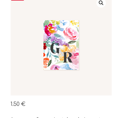
1.50
€