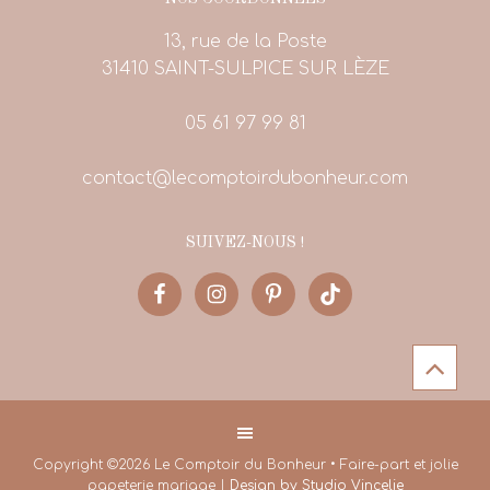
13, rue de la Poste
31410 SAINT-SULPICE SUR LÈZE
05 61 97 99 81
contact@lecomptoirdubonheur.com
SUIVEZ-NOUS !
Copyright ©2026 Le Comptoir du Bonheur • Faire-part et jolie
papeterie mariage |
Design by Studio Vincelie