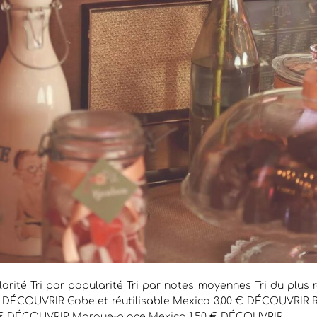
larité Tri par popularité Tri par notes moyennes Tri du plus r
0 € DÉCOUVRIR Gobelet réutilisable Mexico 3.00 € DÉCOUVRI
 € DÉCOUVRIR Marque-place Mexico 1.50 € DÉCOUVRIR...