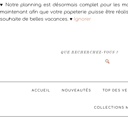
♥ Notre planning est désormais complet pour les ma
maintenant afin que votre papeterie puisse être réali
souhaite de belles vacances. ♥
Ignorer
Passer
Passer
Passer
à
au
au
la
contenu
pied
navigation
principal
de
QUE RECHERCHEZ-VOUS ?
principale
page
ACCUEIL
NOUVEAUTÉS
TOP DES V
COLLECTIONS 