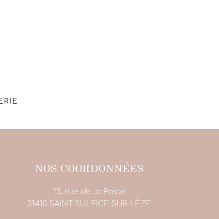
ERIE
NOS COORDONNÉES
13, rue de la Poste
31410 SAINT-SULPICE SUR LÈZE