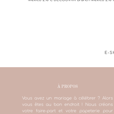
E-S
À PROPOS
Vous avez un mariage à célébrer ? Alors
vous êtes au bon endroit ! Nous créons
votre faire-part et votre papeterie pour