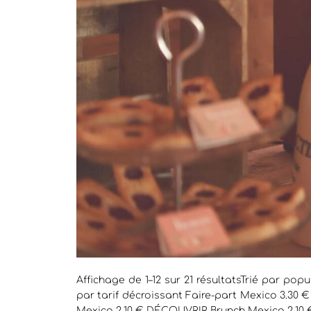
Affichage de 1–12 sur 21 résultatsTrié par popu
par tarif décroissant Faire-part Mexico 3.3
Mexico 2.10 € DÉCOUVRIR Brunch Mexico 2.10