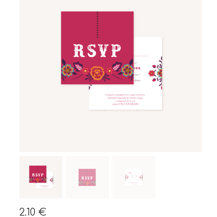
2.10
€