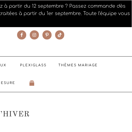
iez à partir du 12 septembre ? Passez commande dès
raitées à partir du 1er septembre. Toute l’équipe vous
SUIVEZ NOTRE ACTUALITÉ
AUX
PLEXIGLASS
THÈMES MARIAGE
MESURE
’HIVER