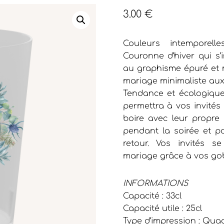
3.00
€
Couleurs intemporell
Couronne d’hiver qui s’
au graphisme épuré et m
mariage minimaliste aux
Tendance et écologique,
permettra à vos invités
boire avec leur propre v
pendant la soirée et p
retour. Vos invités s
mariage grâce à vos gob
INFORMATIONS
Capacité : 33cl
Capacité utile : 25cl
Type d’impression : Qua