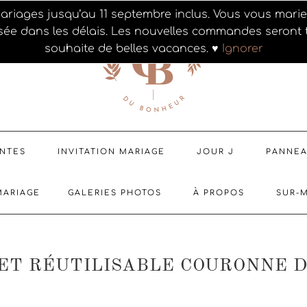
ariages jusqu’au 11 septembre inclus. Vous vous mar
sée dans les délais. Les nouvelles commandes seront t
souhaite de belles vacances. ♥
Ignorer
ENTES
INVITATION MARIAGE
JOUR J
PANNE
MARIAGE
GALERIES PHOTOS
À PROPOS
SUR-
ET RÉUTILISABLE COURONNE D