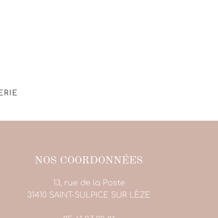
ERIE
NOS COORDONNÉES
13, rue de la Poste
31410 SAINT-SULPICE SUR LÈZE