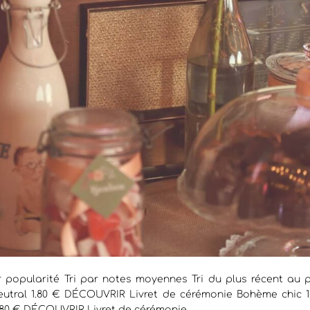
r popularité Tri par notes moyennes Tri du plus récent au pl
eutral 1.80 € DÉCOUVRIR Livret de cérémonie Bohème chic 1
80 € DÉCOUVRIR Livret de cérémonie...