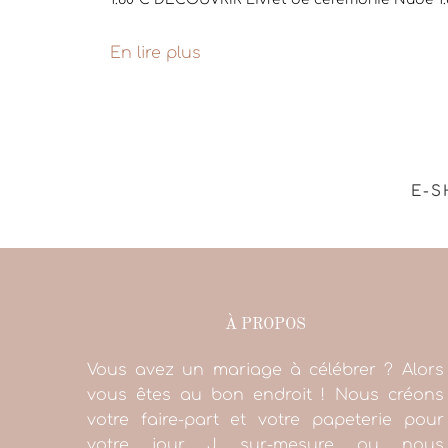
En lire plus
E-S
À PROPOS
Vous avez un mariage à célébrer ? Alors
vous êtes au bon endroit ! Nous créons
votre faire-part et votre papeterie pour
votre jour J sur-mesure ou nous