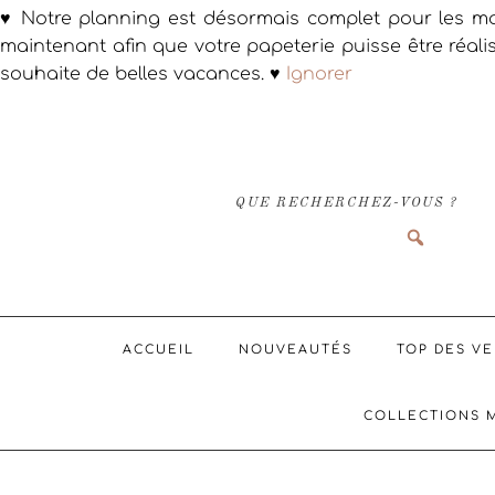
♥ Notre planning est désormais complet pour les ma
maintenant afin que votre papeterie puisse être réali
souhaite de belles vacances. ♥
Ignorer
Passer
Passer
Passer
à
au
au
la
contenu
pied
navigation
principal
de
QUE RECHERCHEZ-VOUS ?
principale
page
ACCUEIL
NOUVEAUTÉS
TOP DES V
COLLECTIONS 