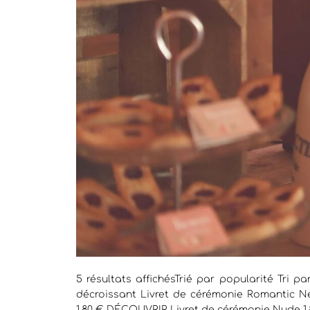
5 résultats affichésTrié par popularité Tri pa
décroissant Livret de cérémonie Romantic N
1.80 € DÉCOUVRIR Livret de cérémonie Nude 1.