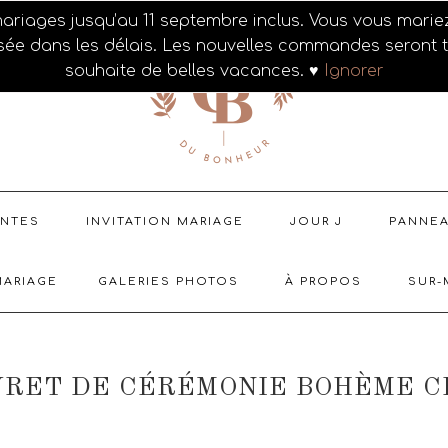
mariages jusqu’au 11 septembre inclus. Vous vous mari
isée dans les délais. Les nouvelles commandes seront tr
souhaite de belles vacances. ♥
Ignorer
ENTES
INVITATION MARIAGE
JOUR J
PANNE
MARIAGE
GALERIES PHOTOS
À PROPOS
SUR-
VRET DE CÉRÉMONIE BOHÈME C