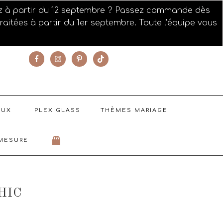
ez à partir du 12 septembre ? Passez commande dès
aitées à partir du 1er septembre. Toute l’équipe vous
SUIVEZ NOTRE ACTUALITÉ
AUX
PLEXIGLASS
THÈMES MARIAGE
MESURE
HIC