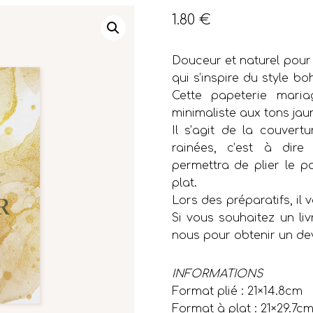
1.80
€
Douceur et naturel pour
qui s’inspire du style b
Cette papeterie mari
minimaliste aux tons jaun
Il s’agit de la couvert
rainées, c’est à dire
permettra de plier le pa
plat.
Lors des préparatifs, il v
Si vous souhaitez un li
nous pour obtenir un dev
INFORMATIONS
Format plié : 21×14.8cm
Format à plat : 21×29.7c