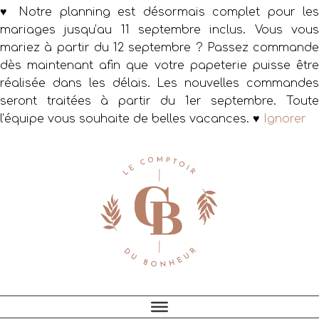
♥ Notre planning est désormais complet pour les
mariages jusqu’au 11 septembre inclus. Vous vous
mariez à partir du 12 septembre ? Passez commande
dès maintenant afin que votre papeterie puisse être
réalisée dans les délais. Les nouvelles commandes
seront traitées à partir du 1er septembre. Toute
l’équipe vous souhaite de belles vacances. ♥
Ignorer
Passer
Passer
Passer
à
au
au
la
contenu
pied
navigation
principal
de
principale
page