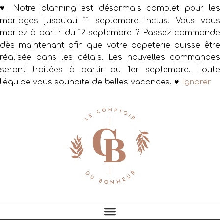
♥ Notre planning est désormais complet pour les
mariages jusqu’au 11 septembre inclus. Vous vous
mariez à partir du 12 septembre ? Passez commande
dès maintenant afin que votre papeterie puisse être
réalisée dans les délais. Les nouvelles commandes
seront traitées à partir du 1er septembre. Toute
l’équipe vous souhaite de belles vacances. ♥
Ignorer
Passer
Passer
Passer
à
au
au
la
contenu
pied
navigation
principal
de
principale
page