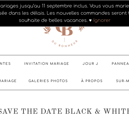
ariages jusqu’au 11 septembre inclus. Vous vous mar
sée dans les délais. Les nouvelles commandes seront t
souhaite de belles vacances. ♥
Ignorer
ENTES
INVITATION MARIAGE
JOUR J
PANNE
MARIAGE
GALERIES PHOTOS
À PROPOS
SUR-
SAVE THE DATE BLACK & WHIT