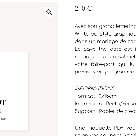
2.10
€
Avec son grand lettering 
White au style graphiq
dans un mariage de cara
Le Save the date est i
mariage tout en sobriété
votre faire-part, qui l
précises du programme 
INFORMATIONS
Format : 10x15cm
Impression : Recto/Vers
Support : Papier de créa
Une maquette PDF vous
selon vos souhaits. Vérif