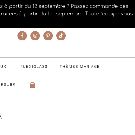
iez à partir du 12 septembre ? Passez commande dès
raitées à partir du 1er septembre. Toute l’équipe vous
SUIVEZ NOTRE ACTUALITÉ
AUX
PLEXIGLASS
THÈMES MARIAGE
MESURE
E