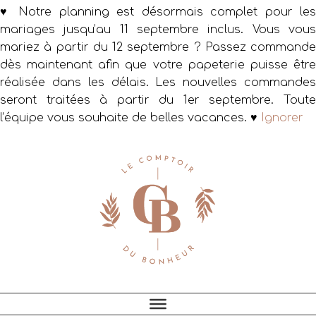
♥ Notre planning est désormais complet pour les
mariages jusqu’au 11 septembre inclus. Vous vous
mariez à partir du 12 septembre ? Passez commande
dès maintenant afin que votre papeterie puisse être
réalisée dans les délais. Les nouvelles commandes
seront traitées à partir du 1er septembre. Toute
l’équipe vous souhaite de belles vacances. ♥
Ignorer
Passer
Passer
Passer
à
au
au
la
contenu
pied
navigation
principal
de
principale
page