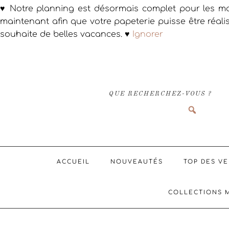
♥ Notre planning est désormais complet pour les ma
maintenant afin que votre papeterie puisse être réali
souhaite de belles vacances. ♥
Ignorer
Passer
Passer
Passer
à
au
au
la
contenu
pied
navigation
principal
de
QUE RECHERCHEZ-VOUS ?
principale
page
ACCUEIL
NOUVEAUTÉS
TOP DES V
COLLECTIONS 