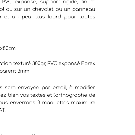
PVC expansé, support rigide, fin et
 sol ou sur un chevalet, ou un panneau
fin et un peu plus lourd pour toutes
0x80cm
ation texturé 300gr, PVC expansé Forex
sparent 3mm
 sera envoyée par email, à modifier
iez bien vos textes et l’orthographe de
 vous enverrons 3 maquettes maximum
AT.