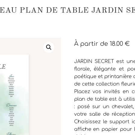
EAU PLAN DE TABLE JARDIN S
À partir de
18.00
€
JARDIN SECRET est une
florale, élégante et 
poétique et printanière a
de cette collection fleuri
Placez vos invités en 
plan de table est à util
: posé sur un chevalet,
votre salle de réceptio
Choisissez le support i
affiche en papier pour 