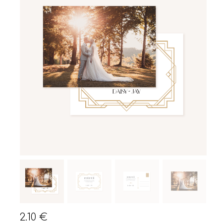
2.10
€