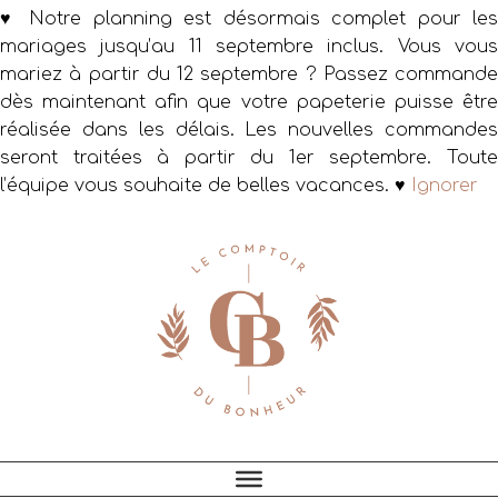
♥ Notre planning est désormais complet pour les
mariages jusqu’au 11 septembre inclus. Vous vous
mariez à partir du 12 septembre ? Passez commande
dès maintenant afin que votre papeterie puisse être
réalisée dans les délais. Les nouvelles commandes
seront traitées à partir du 1er septembre. Toute
l’équipe vous souhaite de belles vacances. ♥
Ignorer
Passer
Passer
Passer
à
au
au
la
contenu
pied
navigation
principal
de
principale
page