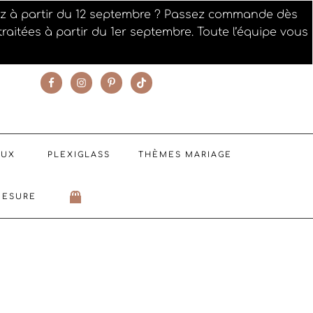
iez à partir du 12 septembre ? Passez commande dès
raitées à partir du 1er septembre. Toute l’équipe vous
SUIVEZ NOTRE ACTUALITÉ
AUX
PLEXIGLASS
THÈMES MARIAGE
MESURE