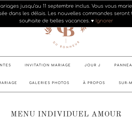
ariages jusqu’au 11 septembre inclus. Vous vous mar
sée dans les délais. Les nouvelles commandes seront t
souhaite de belles vacances. ♥
Ignorer
ENTES
INVITATION MARIAGE
JOUR J
PANNE
MARIAGE
GALERIES PHOTOS
À PROPOS
SUR-
MENU INDIVIDUEL AMOUR