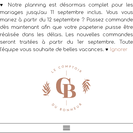
♥ Notre planning est désormais complet pour les
mariages jusqu’au 11 septembre inclus. Vous vous
mariez à partir du 12 septembre ? Passez commande
dès maintenant afin que votre papeterie puisse être
réalisée dans les délais. Les nouvelles commandes
seront traitées à partir du 1er septembre. Toute
l’équipe vous souhaite de belles vacances. ♥
Ignorer
Passer
Passer
Passer
à
au
au
la
contenu
pied
navigation
principal
de
principale
page