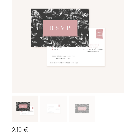
2.10
€