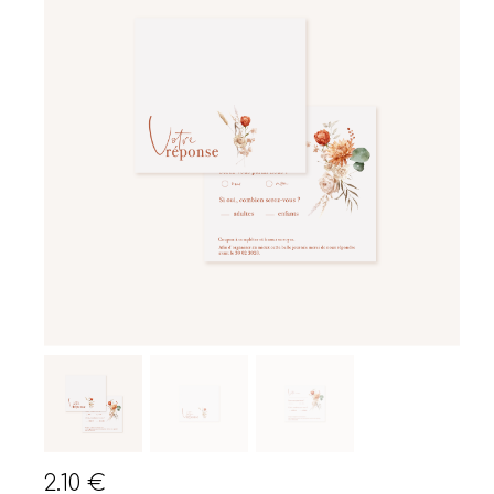
2.10
€