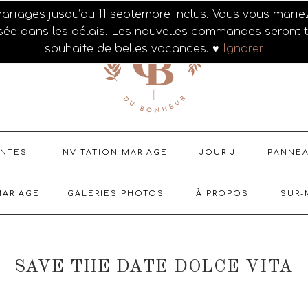
mariages jusqu’au 11 septembre inclus. Vous vous mari
isée dans les délais. Les nouvelles commandes seront tr
souhaite de belles vacances. ♥
Ignorer
ENTES
INVITATION MARIAGE
JOUR J
PANNE
MARIAGE
GALERIES PHOTOS
À PROPOS
SUR-
SAVE THE DATE DOLCE VITA