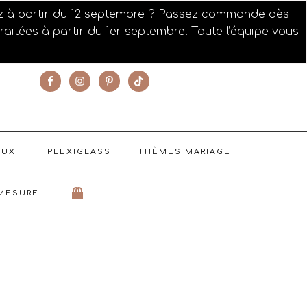
ez à partir du 12 septembre ? Passez commande dès
aitées à partir du 1er septembre. Toute l’équipe vous
SUIVEZ NOTRE ACTUALITÉ
AUX
PLEXIGLASS
THÈMES MARIAGE
MESURE