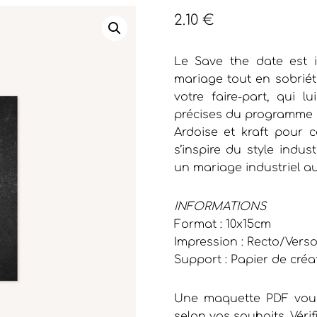
2.10
€
Le Save the date est i
mariage tout en sobriété
votre faire-part, qui l
précises du programme 
Ardoise et kraft pour c
s’inspire du style indust
un mariage industriel aux
INFORMATIONS
Format : 10x15cm
Impression : Recto/Vers
Support : Papier de créa
Une maquette PDF vous
selon vos souhaits. Vérif