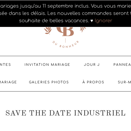
ariages jusqu’au 11 septembre inclus. Vous vous mar
sée dans les délais. Les nouvelles commandes seront t
souhaite de belles vacances. ♥
Ignorer
ENTES
INVITATION MARIAGE
JOUR J
PANNE
MARIAGE
GALERIES PHOTOS
À PROPOS
SUR-
SAVE THE DATE INDUSTRIEL