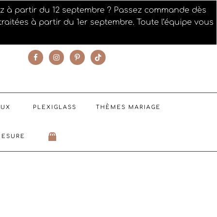
iez à partir du 12 septembre ? Passez commande dès
raitées à partir du 1er septembre. Toute l’équipe vous
SUIVEZ NOTRE ACTUALITÉ
AUX
PLEXIGLASS
THÈMES MARIAGE
MESURE