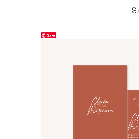
S
Save