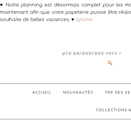
♥ Notre planning est désormais complet pour les ma
maintenant afin que votre papeterie puisse être réali
souhaite de belles vacances. ♥
Ignorer
Passer
Passer
Passer
à
au
au
la
contenu
pied
navigation
principal
de
QUE RECHERCHEZ-VOUS ?
principale
page
ACCUEIL
NOUVEAUTÉS
TOP DES V
COLLECTIONS 