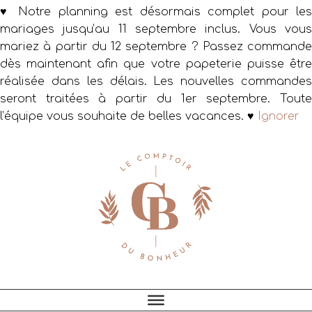
♥ Notre planning est désormais complet pour les
mariages jusqu’au 11 septembre inclus. Vous vous
mariez à partir du 12 septembre ? Passez commande
dès maintenant afin que votre papeterie puisse être
réalisée dans les délais. Les nouvelles commandes
seront traitées à partir du 1er septembre. Toute
l’équipe vous souhaite de belles vacances. ♥
Ignorer
Passer
Passer
Passer
à
au
au
la
contenu
pied
navigation
principal
de
principale
page