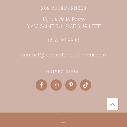
NOS COORDONNÉES
13, rue de la Poste
31410 SAINT-SULPICE SUR LÈZE
05 61 97 99 81
contact@lecomptoirdubonheur.com
SUIVEZ-NOUS !