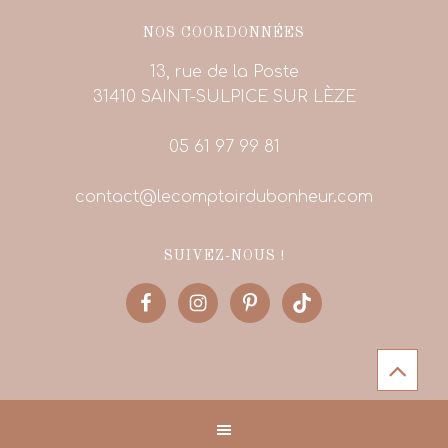
NOS COORDONNÉES
13, rue de la Poste
31410 SAINT-SULPICE SUR LÈZE
05 61 97 99 81
contact@lecomptoirdubonheur.com
SUIVEZ-NOUS !