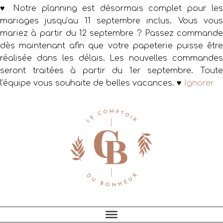
♥ Notre planning est désormais complet pour les
mariages jusqu’au 11 septembre inclus. Vous vous
mariez à partir du 12 septembre ? Passez commande
dès maintenant afin que votre papeterie puisse être
réalisée dans les délais. Les nouvelles commandes
seront traitées à partir du 1er septembre. Toute
l’équipe vous souhaite de belles vacances. ♥
Ignorer
Passer
Passer
Passer
à
au
au
la
contenu
pied
navigation
principal
de
principale
page