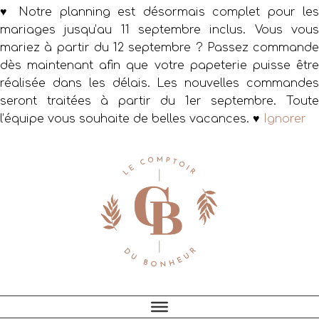
♥ Notre planning est désormais complet pour les
mariages jusqu’au 11 septembre inclus. Vous vous
mariez à partir du 12 septembre ? Passez commande
dès maintenant afin que votre papeterie puisse être
réalisée dans les délais. Les nouvelles commandes
seront traitées à partir du 1er septembre. Toute
l’équipe vous souhaite de belles vacances. ♥
Ignorer
Passer
Passer
Passer
à
au
au
la
contenu
pied
navigation
principal
de
principale
page