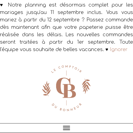
♥ Notre planning est désormais complet pour les
mariages jusqu’au 11 septembre inclus. Vous vous
mariez à partir du 12 septembre ? Passez commande
dès maintenant afin que votre papeterie puisse être
réalisée dans les délais. Les nouvelles commandes
seront traitées à partir du 1er septembre. Toute
l’équipe vous souhaite de belles vacances. ♥
Ignorer
Passer
Passer
Passer
à
au
au
la
contenu
pied
navigation
principal
de
principale
page