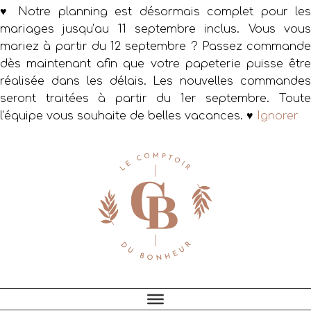
♥ Notre planning est désormais complet pour les
mariages jusqu’au 11 septembre inclus. Vous vous
mariez à partir du 12 septembre ? Passez commande
dès maintenant afin que votre papeterie puisse être
réalisée dans les délais. Les nouvelles commandes
seront traitées à partir du 1er septembre. Toute
l’équipe vous souhaite de belles vacances. ♥
Ignorer
Passer
Passer
Passer
à
au
au
la
contenu
pied
navigation
principal
de
principale
page