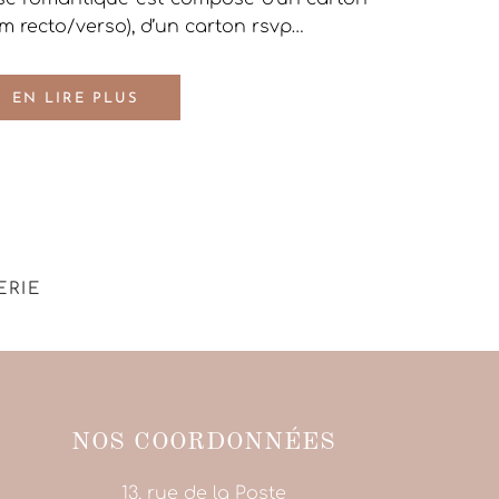
cm recto/verso), d’un carton rsvp…
EN LIRE PLUS
ERIE
NOS COORDONNÉES
13, rue de la Poste