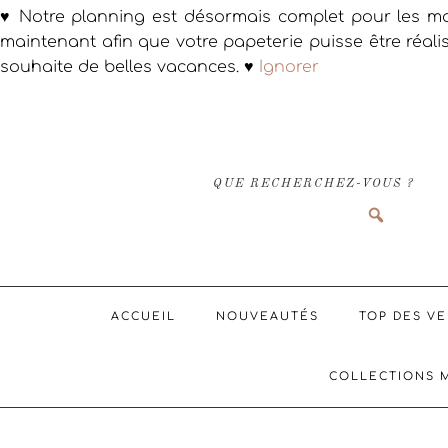
♥ Notre planning est désormais complet pour les ma
maintenant afin que votre papeterie puisse être réali
souhaite de belles vacances. ♥
Ignorer
Passer
Passer
Passer
à
au
au
la
contenu
pied
navigation
principal
de
QUE RECHERCHEZ-VOUS ?
principale
page
ACCUEIL
NOUVEAUTÉS
TOP DES V
COLLECTIONS 