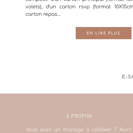
volets), d’un carton rsvp (format 10X15cm
carton repas…
EN LIRE PLUS
E-S
À PROPOS
Vous avez un mariage à célébrer ? Alors