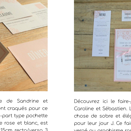
que de Sandrine et
Découvrez ici le fair
ment craqués pour ce
Caroline et Sébastien.
e-part type pochette
chose de sobre et élé
 rose et blanc, est
pour leur jour J. Ce f
x15cm recto/verso 3
vergé au graphisme ro