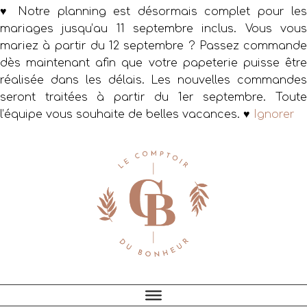
♥ Notre planning est désormais complet pour les
mariages jusqu’au 11 septembre inclus. Vous vous
mariez à partir du 12 septembre ? Passez commande
dès maintenant afin que votre papeterie puisse être
réalisée dans les délais. Les nouvelles commandes
seront traitées à partir du 1er septembre. Toute
l’équipe vous souhaite de belles vacances. ♥
Ignorer
Passer
Passer
Passer
à
au
au
la
contenu
pied
navigation
principal
de
principale
page