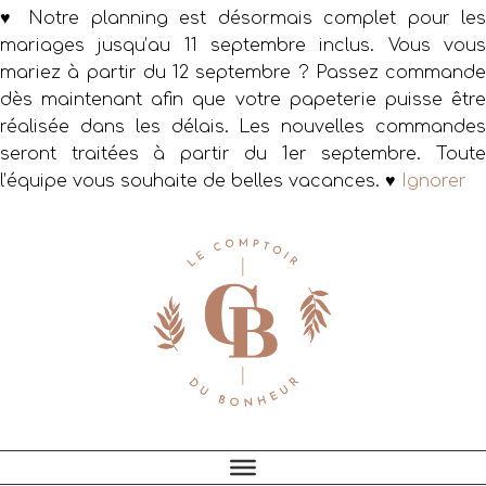
♥ Notre planning est désormais complet pour les
mariages jusqu’au 11 septembre inclus. Vous vous
mariez à partir du 12 septembre ? Passez commande
dès maintenant afin que votre papeterie puisse être
réalisée dans les délais. Les nouvelles commandes
seront traitées à partir du 1er septembre. Toute
l’équipe vous souhaite de belles vacances. ♥
Ignorer
Passer
Passer
Passer
à
au
au
la
contenu
pied
navigation
principal
de
principale
page