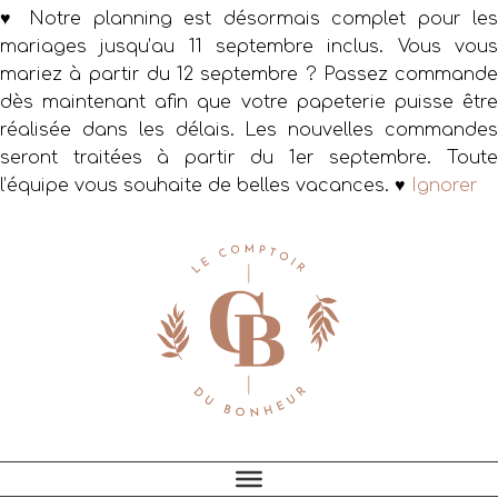
♥ Notre planning est désormais complet pour les
mariages jusqu’au 11 septembre inclus. Vous vous
mariez à partir du 12 septembre ? Passez commande
dès maintenant afin que votre papeterie puisse être
réalisée dans les délais. Les nouvelles commandes
seront traitées à partir du 1er septembre. Toute
l’équipe vous souhaite de belles vacances. ♥
Ignorer
Passer
Passer
Passer
à
au
au
la
contenu
pied
navigation
principal
de
principale
page