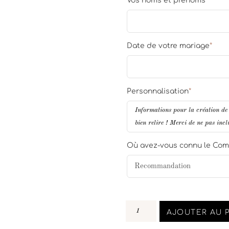
Vos noms et prénoms
*
Date de votre mariage
*
Personnalisation
*
Où avez-vous connu le Com
AJOUTER AU 