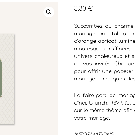
3.30
€
Succombez au charme
mariage oriental
, un 
d’
orange abricot lumin
mauresques raffinées
univers chaleureux et s
de vos invités. Chaque
pour offrir une papeter
mariage et marquera les 
Le faire-part de maria
dîner, brunch, RSVP, l’é
sur le même thème afin d
votre mariage.
INFORMATIONS