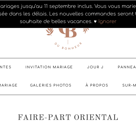
ariages jusqu’au 11 septembre inclus. Vous vous mar
sée dans les délais. Les nouvelles commandes seront t
souhaite de belles vacances. ♥
Ignorer
ENTES
INVITATION MARIAGE
JOUR J
PANNE
MARIAGE
GALERIES PHOTOS
À PROPOS
SUR-
FAIRE-PART ORIENTAL