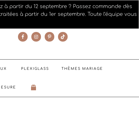
iez à partir du 12 septembre ? Passez commande dès
raitées à partir du 1er septembre. Toute l’équipe vous
SUIVEZ NOTRE ACTUALITÉ
AUX
PLEXIGLASS
THÈMES MARIAGE
MESURE