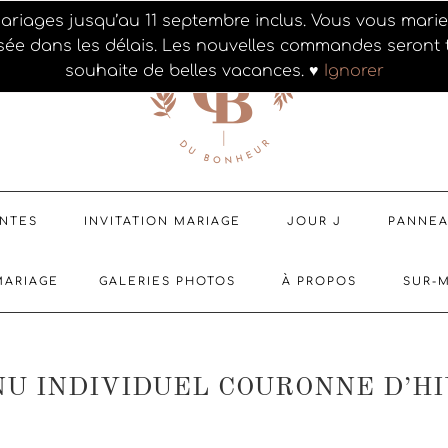
ariages jusqu’au 11 septembre inclus. Vous vous mar
sée dans les délais. Les nouvelles commandes seront t
souhaite de belles vacances. ♥
Ignorer
ENTES
INVITATION MARIAGE
JOUR J
PANNE
MARIAGE
GALERIES PHOTOS
À PROPOS
SUR-
U INDIVIDUEL COURONNE D’H