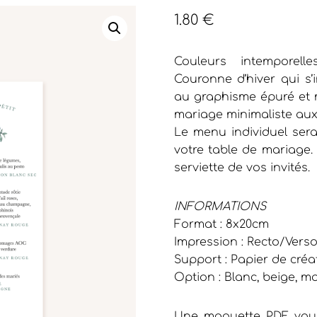
1.80
€
Couleurs intemporell
Couronne d’hiver qui s’
au graphisme épuré et m
mariage minimaliste aux
Le menu individuel sera
votre table de mariage. 
serviette de vos invités.
INFORMATIONS
Format : 8x20cm
Impression : Recto/Vers
Support : Papier de créa
Option : Blanc, beige, m
Une maquette PDF vous