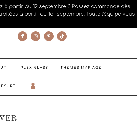
iez à partir du 12 septembre ? Passez commande dès
raitées à partir du 1er septembre. Toute l’équipe vous
SUIVEZ NOTRE ACTUALITÉ
AUX
PLEXIGLASS
THÈMES MARIAGE
MESURE
IVER