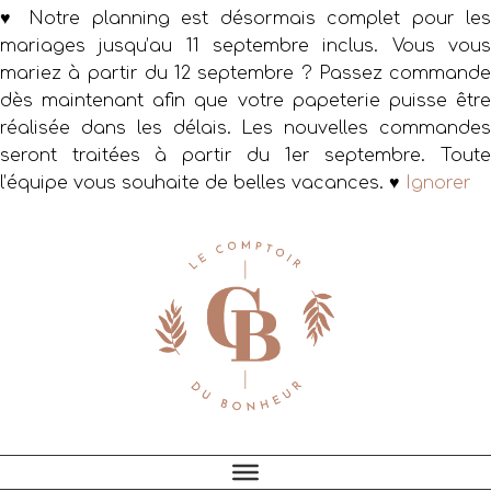
♥ Notre planning est désormais complet pour les
mariages jusqu’au 11 septembre inclus. Vous vous
mariez à partir du 12 septembre ? Passez commande
dès maintenant afin que votre papeterie puisse être
réalisée dans les délais. Les nouvelles commandes
seront traitées à partir du 1er septembre. Toute
l’équipe vous souhaite de belles vacances. ♥
Ignorer
Passer
Passer
Passer
à
au
au
la
contenu
pied
navigation
principal
de
principale
page