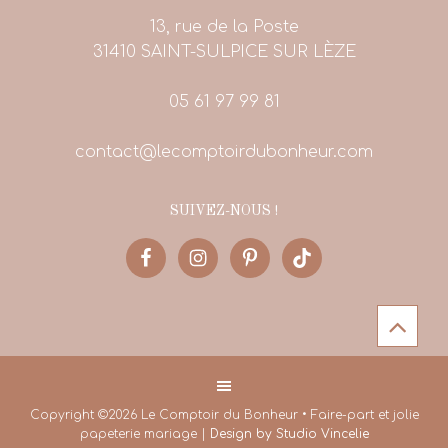
13, rue de la Poste
31410 SAINT-SULPICE SUR LÈZE
05 61 97 99 81
contact@lecomptoirdubonheur.com
SUIVEZ-NOUS !
Copyright ©2026 Le Comptoir du Bonheur • Faire-part et jolie
papeterie mariage |
Design by Studio Vincelie