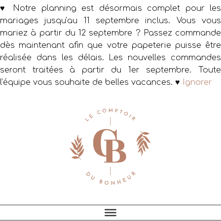
♥ Notre planning est désormais complet pour les
mariages jusqu’au 11 septembre inclus. Vous vous
mariez à partir du 12 septembre ? Passez commande
dès maintenant afin que votre papeterie puisse être
réalisée dans les délais. Les nouvelles commandes
seront traitées à partir du 1er septembre. Toute
l’équipe vous souhaite de belles vacances. ♥
Ignorer
Passer
Passer
Passer
à
au
au
la
contenu
pied
navigation
principal
de
principale
page