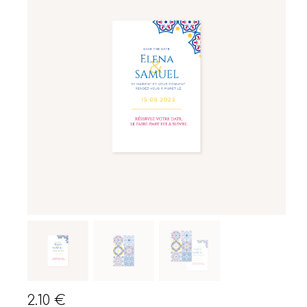
2.10
€