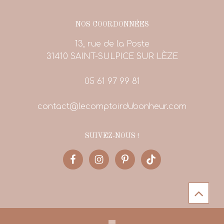
NOS COORDONNÉES
13, rue de la Poste
31410 SAINT-SULPICE SUR LÈZE
05 61 97 99 81
contact@lecomptoirdubonheur.com
SUIVEZ-NOUS !