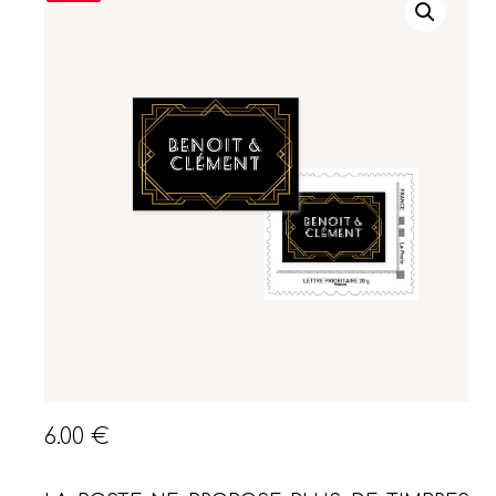
6.00
€